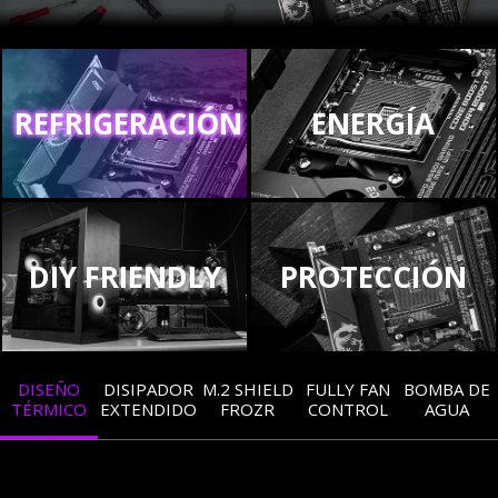
REFRIGERACIÓN
ENERGÍA
DIY FRIENDLY
PROTECCIÓN
DISEÑO
DISIPADOR
M.2 SHIELD
FULLY FAN
BOMBA DE
TÉRMICO
EXTENDIDO
FROZR
CONTROL
AGUA