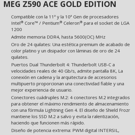
MEG Z590 ACE GOLD EDITION
Compatible con la 11ª y la 10ª Gen de procesadores
®
®
®
Intel
Core™ / Pentium
Celeron
para el socket de LGA
1200
Admite memoria DDR4, hasta 5600(OC) MHz
Oro de 24 quilates: Una estética premium de acabado de
color platino y un disipador con láminas de oro de 24
quilates.
Puertos Dual Thunderbolt 4: Thunderbolt USB-C a
velocidades reales de 40 Gb/s, admite pantalla 8K, La
conexión en cadena y la arquitectura de accesorios
multipuerto proporcionan una conectividad fiable y una
mejor experiencia de usuario.
Conectores cuádruples M.2: 4 conectores M.2 integrados
para obtener el máximo rendimiento de almacenamiento
con una fórmula Lightning Gen 4. El diseño de Shield Frozr
mantiene los SSD M.2 a salvo y evita la ralentización,
haciendo que funcionen más rápido.
Diseño de potencia extrema: PWM digital INTERSIL,