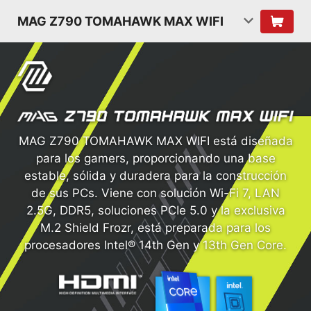
MAG Z790 TOMAHAWK MAX WIFI
MAG Z790 TOMAHAWK MAX WIFI está diseñada
para los gamers, proporcionando una base
estable, sólida y duradera para la construcción
de sus PCs. Viene con solución Wi-Fi 7, LAN
2.5G, DDR5, soluciones PCIe 5.0 y la exclusiva
M.2 Shield Frozr, está preparada para los
procesadores Intel® 14th Gen y 13th Gen Core.