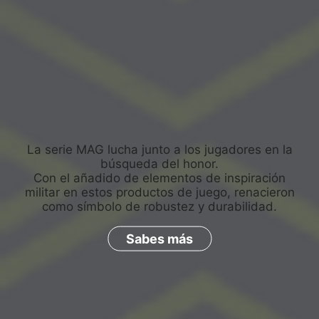
La serie MAG lucha junto a los jugadores en la
búsqueda del honor.
Con el añadido de elementos de inspiración
militar en estos productos de juego, renacieron
como símbolo de robustez y durabilidad.
Sabes más