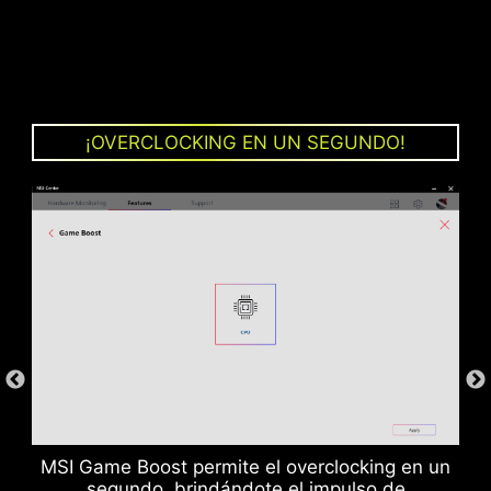
ESTRUCTURA DE PUESTA A
TIERRA DE LAS FASES DE
¡OVERCLOCKING EN UN SEGUNDO!
PODER
La estructura de puesta a tierra de las fases de
poder es un diseño exclusivo y patentado de
MSI. Este diseño suprime la interferencia
electromagnética (EMI) generada por las fases
de poder y ayuda a disipar el calor de forma
eficiente hacia el plano de cobre con
propiedades de puesta a tierra.
MSI Game Boost permite el overclocking en un
segundo, brindándote el impulso de