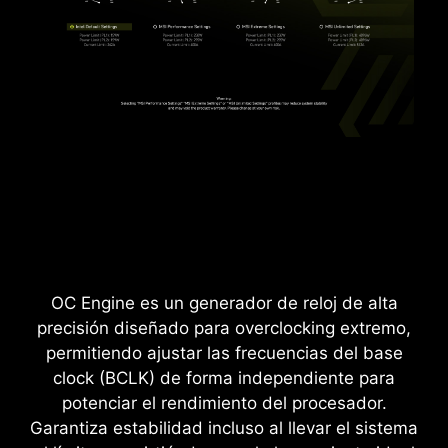
PROTECCIÓN CONTRA
SOBRECORRIENTE
Las Placas Madre MSI priorizan la seguridad
con Protección Contra Sobrecorriente (OCP)
integrada, asegurando que componentes
cruciales como puertos USB, memoria DDR,
PWM IC y CPU estén protegidos frente a
corrientes excesivas. Este mecanismo
preventivo reduce el riesgo de daños o fallas
causadas por picos de energía, promoviendo
una estabilidad a largo plazo. Este compromiso
OC Engine es un generador de reloj de alta
con la protección del hardware refleja la
precisión diseñado para overclocking extremo,
dedicación de MSI a ofrecer Placas Madre
permitiendo ajustar las frecuencias del base
enfocadas en durabilidad y estabilidad.
clock (BCLK) de forma independiente para
potenciar el rendimiento del procesador.
Garantiza estabilidad incluso al llevar el sistema