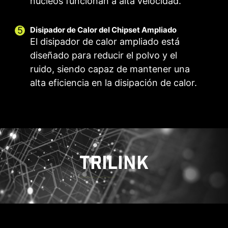
núcleos funcionan a alta velocidad.
detección
los usuarios
Disipador de Calor del Chipset Ampliado
El disipador de calor ampliado está
diseñado para reducir el polvo y el
ruido, siendo capaz de mantener una
PARA VENTILADOR
CONEXIÓN
alta eficiencia en la disipación de calor.
DEL SISTEMA
EXCLUSIVA EZ -
JAF_1
Soporte para auto-
Entrega de 2A de
detección
potencia
(ventilador) /
Soporte para
componentes MSI
TRILINK
dedicados.
Frozr AI Cooling tiene como objetivo las
Más información
temperaturas de la CPU y la GPU. El sistema de
IA detecta las temperaturas de la CPU y la GPU
y ajusta automáticamente la velocidad de los
ventiladores del sistema para garantizar un