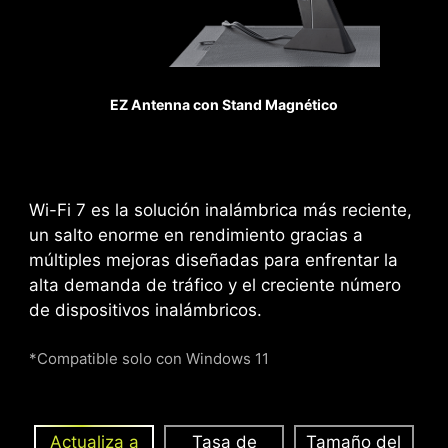
STEEL ARMOR II
Ventilador del sistema
En comparación con la
generación anterior, la
EZ Antenna con Stand Magnético
resistencia al peso de
Steel Armor II ha
aumentado un 21%, lo que
garantiza una excelente
Wi-Fi 7 es la solución inalámbrica más reciente,
calidad de transmisión de
un salto enorme en rendimiento gracias a
la señal.
múltiples mejoras diseñadas para enfrentar la
alta demanda de tráfico y el creciente número
Bomba de refrigeración
de dispositivos inalámbricos.
ENERGÍA SUPLEMENTARIA
PCIE
*Compatible solo con Windows 11
El exclusivo conector de energía
suplementaria PCIe proporciona energía
dedicada para las altas demandas de las
Actualiza a
Tasa de
Tamaño del