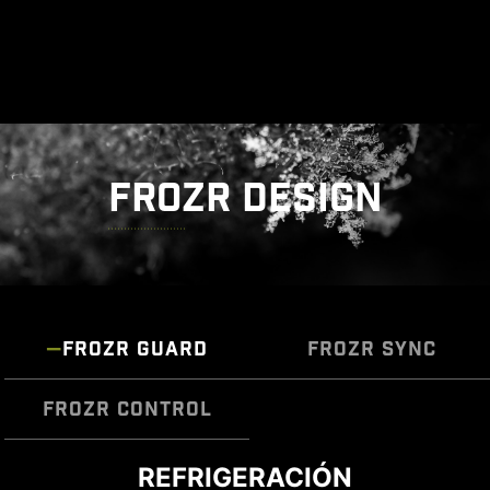
FROZR DESIGN
FROZR GUARD
FROZR SYNC
FROZR CONTROL
DIY 2.0 – INTEGRACIÓN CON EL
REFRIGERACIÓN
Cooling Wizard sirve como una solución