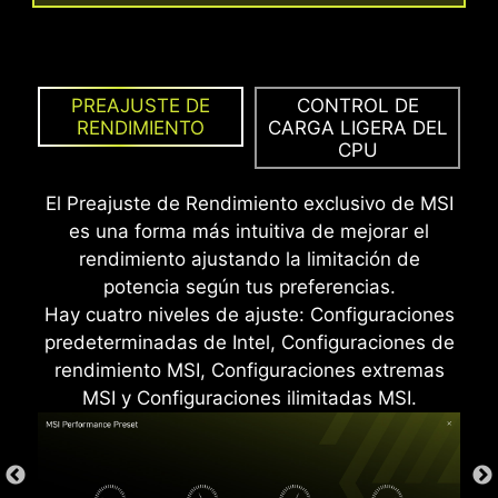
radiación electromagnética del sistema,
además de ofrecer una durabilidad muy
superior frente a los IO Shields tradicionales.
Los modos Rendimiento, Benchmark y
Memtest proporcionan a los usuarios la
PREAJUSTE DE
CONTROL DE
flexibilidad necesaria para identificar
RENDIMIENTO
CARGA LIGERA DEL
CPU
rápidamente la configuración ideal
adaptada a sus requisitos y
El Preajuste de Rendimiento exclusivo de MSI
capacidades de overclocking de
es una forma más intuitiva de mejorar el
memoria.
rendimiento ajustando la limitación de
potencia según tus preferencias.
Hay cuatro niveles de ajuste: Configuraciones
predeterminadas de Intel, Configuraciones de
rendimiento MSI, Configuraciones extremas
* La imagen mostrada es solo de referencia. Consulta
MSI y Configuraciones ilimitadas MSI.
las páginas de especificaciones para más detalles.