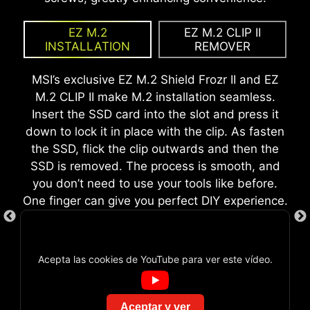
excesivamente complejo para algunos, MSI
necesidad de girarlos.
shield during motherboard setup. With its built-
Click BIOS X lo hace más accesible con
EZ M.2
EZ M.2 CLIP II
in design, it ensures proper alignment and a
INSTALLATION
REMOVER
múltiples funciones de overclocking con un solo
secure fit, providing both protection and
clic tanto para el procesador como para la
convenience while enhancing the overall
MSI’s exclusive EZ M.2 Shield Frozr II and EZ
memoria, lo que permite a los usuarios mejorar
durability of your build.
M.2 CLIP II make M.2 installation seamless.
fácilmente el rendimiento del sistema sin
Insert the SSD card into the slot and press it
profundizar en intrincados ajustes.
down to lock it in place with the clip. As fasten
the SSD, flick the clip outwards and then the
SSD is removed. The process is smooth, and
you don’t need to use your tools like before.
One finger can give you perfect DIY experience.
Acepta las cookies de YouTube para ver este vídeo.
EZ DEBUG LED
MONTAJE FÁCIL
GAME BOOST
Aceptar y ver
Las Placas Madre MSI están diseñadas para