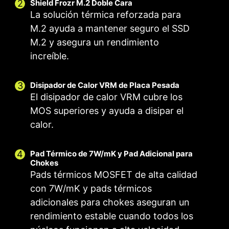
Shield Frozr M.2 Doble Cara
La solución térmica reforzada para
M.2 ayuda a mantener seguro el SSD
M.2 y asegura un rendimiento
increíble.
Disipador de Calor VRM de Placa Pesada
El disipador de calor VRM cubre los
MOS superiores y ayuda a disipar el
Ventilador Inteligente y Ventilador Manual
Escenario de Usuario
Múltiples Perfiles
calor.
Seguir el Modo MSI Center
Ventilador Inteligente
Guarda hasta 5 perfiles para múltiples
Permite a los usuarios cambiar la curva de
Ajusta la configuración del ventilador de
ocasiones
Pad Térmico de 7W/mK y Pad Adicional para
acuerdo con el modo seleccionado en Escenario
temperatura con los 4 puntos proporcionados
Chokes
PARA EL CPU
PARA
de Usuario
Pads térmicos MOSFET de alta calidad
REFRIGERACIÓN
Ventilador Manual
LÍQUIDA
Permite a los usuarios cambiar manualmente la
con 7W/mK y pads térmicos
Modo BIOS
Entrega de 3A de
Ajusta la configuración del ventilador en la BIOS
temperatura a un porcentaje establecido
adicionales para chokes aseguran un
potencia / Soporte
rendimiento estable cuando todos los
Personalizado por el Usuario
para auto-
Personaliza la configuración del ventilador por