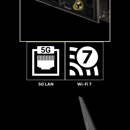
las velocidades y el silencio del ventilador. La
con la señal PCI-E 5.0.
128
histéresis también hace que los ventiladores
Gbps
giren de manera fluida para garantizar que tu
sistema se mantenga silencioso, sin importar
1x
qué.
64
Gbps
1x
5G LAN
Wi-Fi 7
32
Gbps
1.2X RESISTENCIA AL PESO