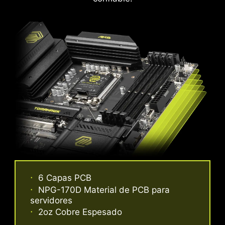
de corriente.
6 Capas PCB
Una capa adicional de material tipo esponja,
NPG-170D Material de PCB para
junto con el IO Shield resistente a la corrosión,
servidores
ayuda a mejorar la protección contra
2oz Cobre Espesado
electricidad estática y reducir el ruido por