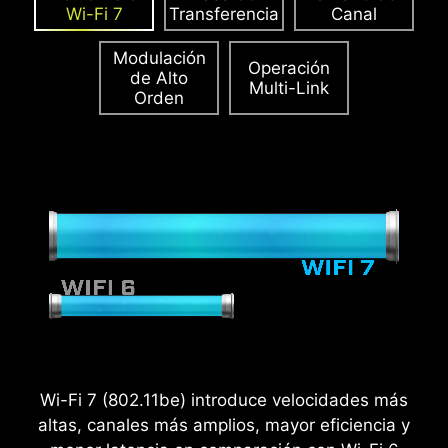
Wi-Fi 7
Transferencia
Canal
GPU utilizadas en computación de IA y
juegos, asegurando un rendimiento
Modulación
estable, eficiente y sostenido.
Más
Operación
de Alto
Multi-Link
información sobre la compatibilidad de
Orden
gabinetes.
Wi-Fi 7 (802.11be) introduce velocidades más
altas, canales más amplios, mayor eficiencia y