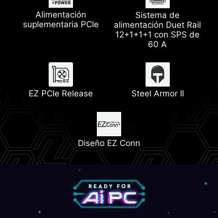
Alimentación
Sistema de
Wi-Fi 7
1x Slot PCIe 5.0 M.2
suplementaria PCIe
alimentación Duet Rail
Soporte Pump Fan
12+1+1+1 con SPS de
Heatsink con 7W/mK
Pad Térmico
60 A
Memory Boost
Lightning Gen 5
EZ PCIe Release
Steel Armor II
2x Slots PCIe 4.0 M.2
Diseño EZ Conn