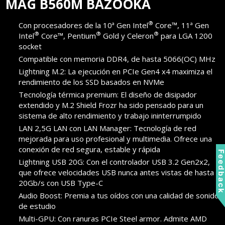
MAG B560M BAZOOKA
®
Con procesadores de la 10ª Gen Intel
Core™, 11ª Gen
®
®
®
Intel
Core™, Pentium
Gold y Celeron
para LGA 1200
socket
Compatible con memoria DDR4, de hasta 5066(OC) MHz
Lightning M.2: La ejecución en PCIe Gen4 x4 maximiza el
rendimiento de los SSD basados en NVMe
Tecnología térmica premium: El diseño de disipador
extendido y M.2 Shield Frozr ha sido pensado para un
sistema de alto rendimiento y trabajo ininterrumpido
LAN 2,5G LAN con LAN Manager: Tecnología de red
mejorada para uso profesional y multimedia. Ofrece una
conexión de red segura, estable y rápida
Feedbac
Lightning USB 20G: Con el controlador USB 3.2 Gen2x2,
que ofrece velocidades USB nunca antes vistas de hasta
20Gb/s con USB Type-C
Audio Boost: Premia a tus oídos con una calidad de sonido
de estudio
Multi-GPU: Con ranuras PCIe Steel armor. Admite AMD