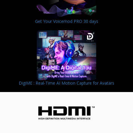
Get Your Voicemod PRO 30 days
DigiME : Real-Time AI Motion Capture for Avatars