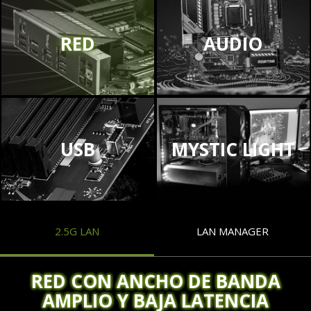
RED
AUDIO
USB
MYSTIC LIGHT
2.5G LAN
LAN MANAGER
RED CON ANCHO DE BANDA
AMPLIO Y BAJA LATENCIA