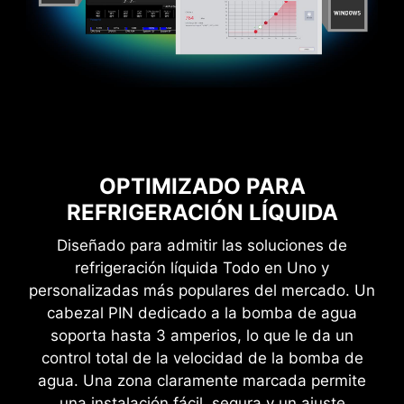
compatibilidad y de una experiencia de usuario
sin preocupaciones al utilizar Microsoft
Windows 11. Con una verdadera dedicación al
rendimiento, nuestro equipo de I+D se ha
asegurado de que todo funcione según lo
previsto al utilizar la última versión de Microsoft
* Please ensure to remove the unnecessary mounting
Windows en cualquier producto MSI.
stand-off when installing the motherboard into the
case.
OPTIMIZADO PARA
REFRIGERACIÓN LÍQUIDA
Diseñado para admitir las soluciones de
refrigeración líquida Todo en Uno y
personalizadas más populares del mercado. Un
cabezal PIN dedicado a la bomba de agua
soporta hasta 3 amperios, lo que le da un
control total de la velocidad de la bomba de
agua. Una zona claramente marcada permite
una instalación fácil, segura y un ajuste