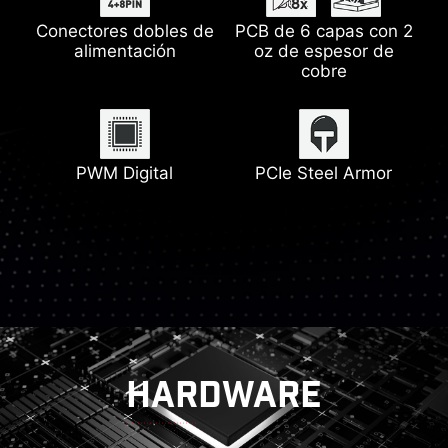
Conectores dobles de
PCB de 6 capas con 2
alimentación
oz de espesor de
Solución de red 2,5G
Heatsink Extendido
Puerto Tipo C Trasero
M.2 Shield Frozr
cobre
Soporte del Ventilador
Último Wi-Fi 6E
Compatibilidad con
Heatsink con
PWM Digital
PCIe Steel Armor
almohadilla térmica de
DDR5
7W/mK
Lightning Gen 4
HARDWARE