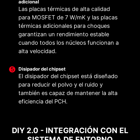
adicional
SOLUCIÓN PCB OPTIMIZADA
Las placas térmicas de alta calidad
para MOSFET de 7 W/mK y las placas
El PCB se ha optimizado para ofrecer un mayor
térmicas adicionales para choques
ancho de banda y velocidades de transferencia
más rápidas, lo que también es beneficioso
garantizan un rendimiento estable
para una transmisión fiable de los circuitos.
cuando todos los núcleos funcionan a
alta velocidad.
INSTALADOR DE DRIVERS
UTILITARIOS MSI
Disipador del chipset
El disipador del chipset está diseñado
Una vez conectado a Internet, MSI Driver Utility
para reducir el polvo y el ruido y
Installer detectará y presentará
también es capaz de mantener la alta
automáticamente los controladores y utilidades
eficiencia del PCH.
adecuados, que podrá descargar e instalar con
sólo unos clics.
Más Información
*Asegúrese de conectarse a Internet o MSI DRIVER
DIY 2.0 - INTEGRACIÓN CON EL
UTILITY INSTALLER no se iniciará automáticamente.
SISTEMA DE ENTORNO