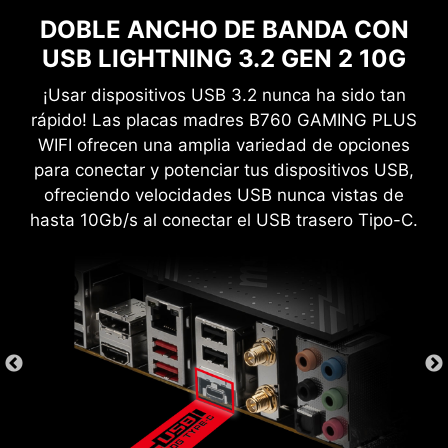
DOBLE ANCHO DE BANDA CON
tema
Mystic Light
USB LIGHTNING 3.2 GEN 2 10G
¡Usar dispositivos USB 3.2 nunca ha sido tan
rápido! Las placas madres B760 GAMING PLUS
WIFI ofrecen una amplia variedad de opciones
para conectar y potenciar tus dispositivos USB,
ofreciendo velocidades USB nunca vistas de
hasta 10Gb/s al conectar el USB trasero Tipo-C.
Crea tu propia obra maestra de colores con
facilidad. Salpica el color que quieras con unos
pocos clics.