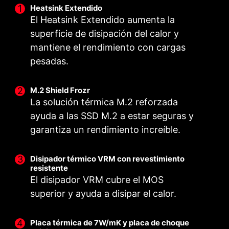
Heatsink Extendido
El Heatsink Extendido aumenta la
superficie de disipación del calor y
mantiene el rendimiento con cargas
pesadas.
M.2 Shield Frozr
La solución térmica M.2 reforzada
ayuda a las SSD M.2 a estar seguras y
POTENCIA DIGITAL
CONECTORES DE
CORE BOOST
garantiza un rendimiento increíble.
ALIMENTACIÓN DOBLES
Un diseño de alimentación
El diseño premium compatible
Los conectores de 8 y 4 pines
totalmente digital suministra
con CPUs Multinúcleo crea las
Disipador térmico VRM con revestimiento
brindan la potencia ideal para
corriente a la CPU de forma
condiciones perfectas para el
resistente
una CPU multinúcleo
más rápida y sin distorsiones.
overclocking de la CPU.
El disipador VRM cubre el MOS
overclockeada.
superior y ayuda a disipar el calor.
Placa térmica de 7W/mK y placa de choque