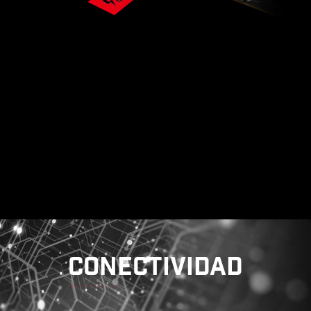
IU EXCLUSIVA DE AIDA64
EXTREME
Placas Madre MSI proporcionan 60 días de
prueba gratuita de AIDA64 Extreme - edición
MSI. AIDA64 Extreme es una aplicación
todopoderosa para información del sistema,
diagnósticos y benchmarks. Con la aplicación,
puede supervisar la información detallada de
hardware y software en PC y guardarlo en un
archivo en múltiples formatos como CSV y
HTML.
CONECTIVIDAD