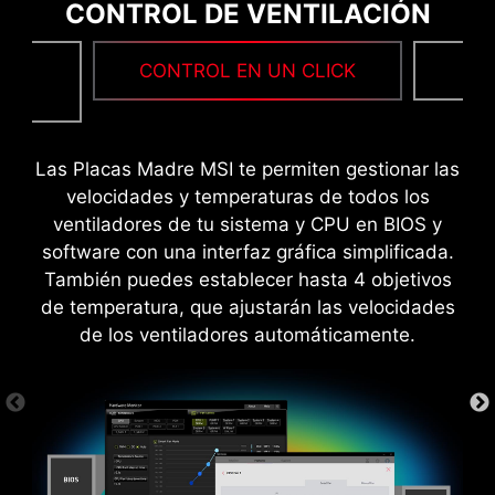
CONTROL DE VENTILACIÓN
enormemente la estabilidad cuando se exige
más rendimiento a la CPU.
MÁS DISEÑO AMIGABLE
TU
CONTROL EN UN CLICK
F
 ESD
WINDOWS 11 CERTIFICADO
Las Placas Madre MSI te permiten gestionar las
velocidades y temperaturas de todos los
ventiladores de tu sistema y CPU en BIOS y
software con una interfaz gráfica simplificada.
También puedes establecer hasta 4 objetivos
de temperatura, que ajustarán las velocidades
de los ventiladores automáticamente.
Con MSI se beneficiará de una gran