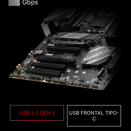
Gbps
de su sistema y consiga un mayor rendimiento.
BÚSQUEDA Y FAVORITOS
Una opción permanente de búsqueda y
favoritos en la esquina superior derecha permite
desplazarse rápidamente por los menús de la
BIOS.
MSI CENTER
El nuevo MSI Center unifica un conjunto de
utilidades de software de MSI en una única
aplicación centralizada. Toma el control de las
características avanzadas de las placas madre
USB 3.2 GEN 2
USB FRONTAL TIPO-
y libera un sinfín de posibilidades.
C