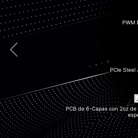
Soluciones de red 
PWM D
Lightning USB
HeatSink Exten
Wi-F
PCIe Steel
M.2 Shield F
PCB de 6-Capas con 2oz de
esp