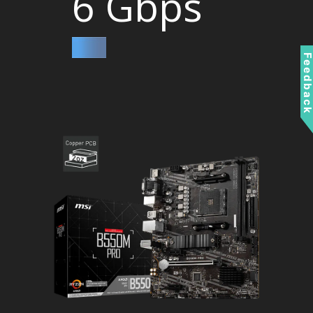
6 Gbps
Feedbac