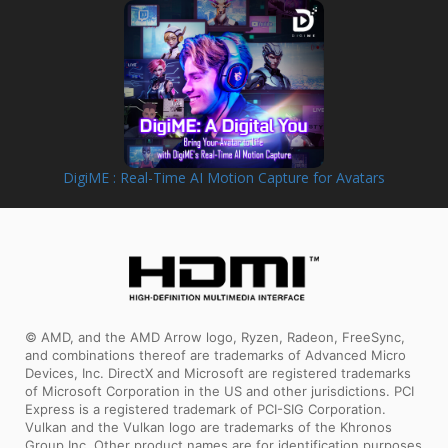
DigiME : Real-Time AI Motion Capture for Avatars
© AMD, and the AMD Arrow logo, Ryzen, Radeon, FreeSync,
and combinations thereof are trademarks of Advanced Micro
Devices, Inc. DirectX and Microsoft are registered trademarks
of Microsoft Corporation in the US and other jurisdictions. PCI
Express is a registered trademark of PCI-SIG Corporation.
Vulkan and the Vulkan logo are trademarks of the Khronos
Group Inc. Other product names are for identification purposes