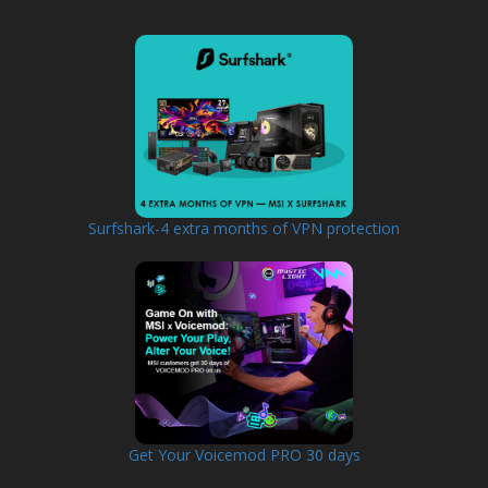
Surfshark-4 extra months of VPN protection
Get Your Voicemod PRO 30 days