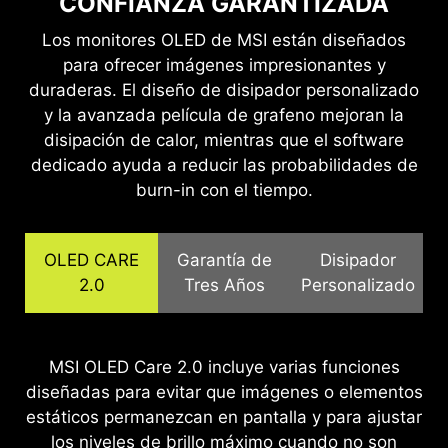
CONFIANZA GARANTIZADA
Los monitores OLED de MSI están diseñados
para ofrecer imágenes impresionantes y
duraderas. El diseño de disipador personalizado
y la avanzada película de grafeno mejoran la
disipación de calor, mientras que el software
dedicado ayuda a reducir las probabilidades de
burn-in con el tiempo.
OLED CARE
Garantía de
Disipador
2.0
Tres Años
Personalizado
Los paneles QD-OLED cuentan con película de
MSI OLED Care 2.0 incluye varias funciones
MSI reconoce la importancia de brindar un
diseñadas para evitar que imágenes o elementos
grafeno para una conductividad térmica superior
soporte amplio, permitiendo a nuestros usuarios
estáticos permanezcan en pantalla y para ajustar
disfrutar de su experiencia de juego sin
y diseños de disipador personalizados,
permitiendo una operación sin ventiladores para
preocupaciones. Ofrecemos una garantía de 3
los niveles de brillo máximo cuando no son