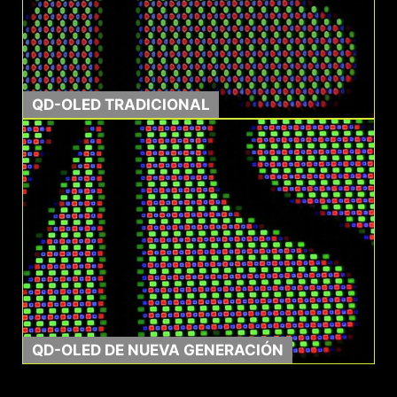
QD-OLED TRADICIONAL
0.03ms GtG
1500000:1
Tiempo de Respuesta
Relación de Contraste
QD-OLED DE NUEVA GENERACIÓN