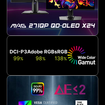
DCI-P3
Adobe RGB
sRGB
99
98
138
%
%
%