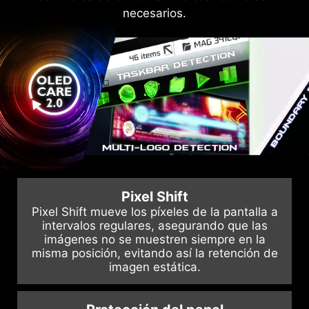
años para paneles OLED, superando la cobertura
una disipación de calor eficiente y silenciosa,
necesarios.
estándar al incluir protección contra el burn-in.
extendiendo la vida útil del panel.
Pixel Shift
Pixel Shift mueve los píxeles de la pantalla a
intervalos regulares, asegurando que las
imágenes no se muestren siempre en la
misma posición, evitando así la retención de
imagen estática.