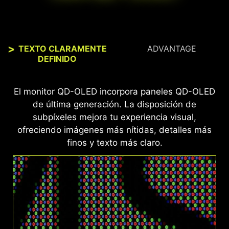
TEXTO CLARAMENTE
ADVANTAGE
DEFINIDO
El monitor MSI, certificado con VESA
El monitor QD-OLED incorpora paneles QD-OLED
DisplayHDR™ True Black 400, ofrece una
de última generación. La disposición de
cobertura del 99% de DCI-P3 y una precisión
subpíxeles mejora tu experiencia visual,
Delta E ≤ 2, entregando colores vívidos,
ofreciendo imágenes más nítidas, detalles más
imágenes detalladas y una experiencia visual
finos y texto más claro.
realista para un gaming y multimedia superiores.