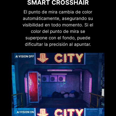
SMART CROSSHAIR
El punto de mira cambia de color
automáticamente, asegurando su
HDMI™ 2.1 48Gbps
visibilidad en todo momento. Si el
color del punto de mira se
superpone con el fondo, puede
dificultar la precisión al apuntar.
HDMI™ 2.0 18Gbps
HDMI™ 1.4 10.2Gbps