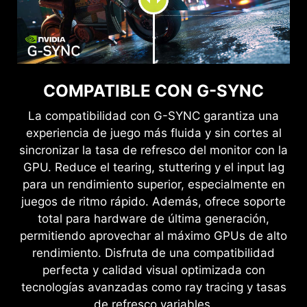
VE CON CLARIDAD, JUEGA CON
COMODIDAD.
COMPATIBLE CON G-SYNC
Las tecnologías Anti-Flicker y de Reducción de
Luz Azul ofrecen una experiencia visual mucho
La compatibilidad con G-SYNC garantiza una
más cómoda al reducir el parpadeo y mostrar
experiencia de juego más fluida y sin cortes al
niveles más bajos de luz azul. Puedes jugar
sincronizar la tasa de refresco del monitor con la
durante más tiempo sin sentir fatiga visual.
GPU. Reduce el tearing, stuttering y el input lag
para un rendimiento superior, especialmente en
SIN CORTES, SIN
juegos de ritmo rápido. Además, ofrece soporte
INTERRUPCIONES
total para hardware de última generación,
JUEGO FLUIDO
permitiendo aprovechar al máximo GPUs de alto
Los juegos no deberían ser una elección entre un
rendimiento. Disfruta de una compatibilidad
juego entrecortado y fotogramas rotos. Con el
perfecta y calidad visual optimizada con
monitor para juegos de MSI, experimentarás un
tecnologías avanzadas como ray tracing y tasas
rendimiento fluido y sin artefactos. Disfruta de
de refresco variables.