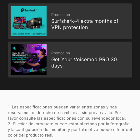
Promoción
Surfshark-4 extra months of
VPN protection
Promoción
Get Your Voicemod PRO 30
days
1. Las especificaciones pueden variar entre zonas y nos
reservamos el derecho de cambiarlas sin previo aviso. Por
favor consulte las especificaciones con su revendedor local.
2. El color del producto puede estar afectado por la fotografía
y la configuración del monitor, y por tal motivo puede diferir del
color del producto real.