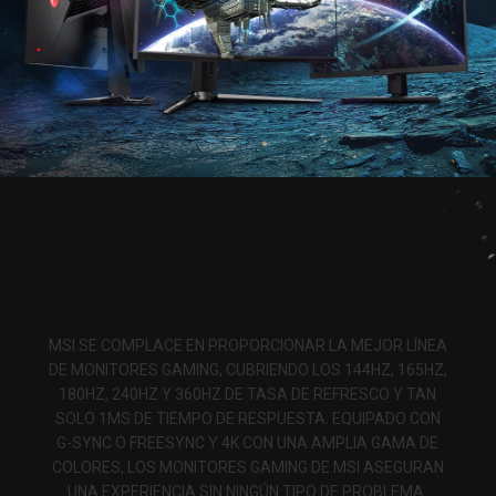
MSI SE COMPLACE EN PROPORCIONAR LA MEJOR LÍNEA
DE MONITORES GAMING, CUBRIENDO LOS 144HZ, 165HZ,
180HZ, 240HZ Y 360HZ DE TASA DE REFRESCO Y TAN
SOLO 1MS DE TIEMPO DE RESPUESTA. EQUIPADO CON
G-SYNC O FREESYNC Y 4K CON UNA AMPLIA GAMA DE
COLORES, LOS MONITORES GAMING DE MSI ASEGURAN
UNA EXPERIENCIA SIN NINGÚN TIPO DE PROBLEMA.