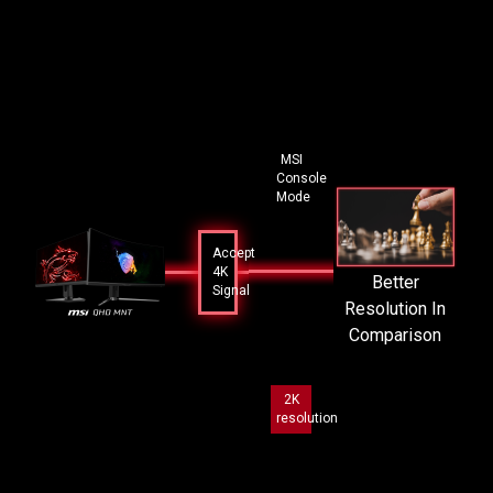
MSI
Console
Mode
Accept
4K
Better
Signal
Resolution In
Comparison
2K
resolution