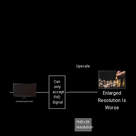
Upscale
Can
only
accept
Enlarged
FHD
Resolution Is
Signal
Worse
FHD>2K
resolution