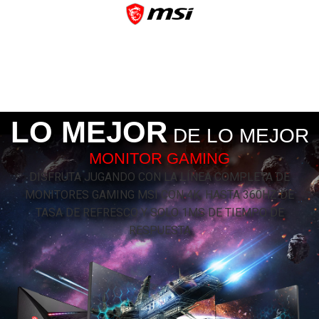
LO MEJOR
DE LO MEJOR
MONITOR GAMING
DISFRUTA JUGANDO CON LA LÍNEA COMPLETA DE
MONITORES GAMING MSI CON 4K, HASTA 360HZ DE
TASA DE REFRESCO Y SOLO 1MS DE TIEMPO DE
RESPUESTA