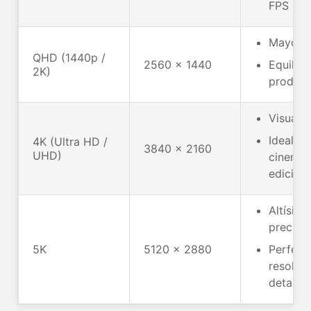
FPS
Mayor ni
QHD (1440p /
2560 x 1440
Equilibr
2K)
product
Visuales
Ideal p
4K (Ultra HD /
3840 x 2160
UHD)
cinemato
edición
Altísim
precisió
5K
5120 x 2880
Perfect
resoluci
detalla