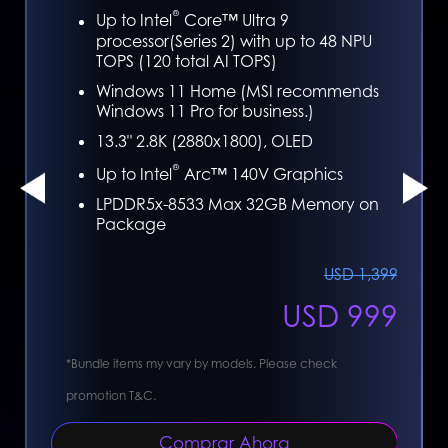
®
Up to Intel
Core™ Ultra 9
processor(Series 2) with up to 48 NPU
TOPS (120 total AI TOPS)
Windows 11 Home (MSI recommends
Windows 11 Pro for business.)
13.3" 2.8K (2880x1800), OLED
®
Up to Intel
Arc™ 140V Graphics
LPDDR5x-8533 Max 32GB Memory on
Package
USD 1,399
USD 999
*Bundle items my vary by models. Please check
*Bund
promotion T&C.
promo
Comprar Ahora