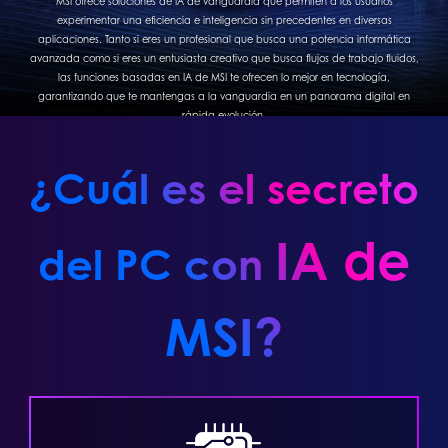
MSI ofrece soluciones de IA de vanguardia que permiten a los usuarios
experimentar una eficiencia e inteligencia sin precedentes en diversas
aplicaciones. Tanto si eres un profesional que busca una potencia informática
avanzada como si eres un entusiasta creativo que busca flujos de trabajo fluidos,
las funciones basadas en IA de MSI te ofrecen lo mejor en tecnología,
garantizando que te mantengas a la vanguardia en un panorama digital en
rápida evolución.
¿Cuál es el secreto
IA de
del PC con
MSI?