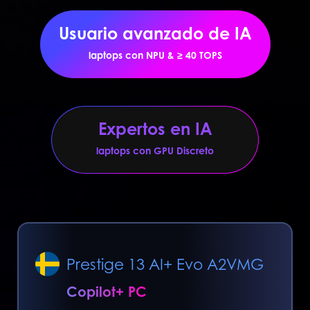
Usuario avanzado de IA
laptops con NPU & ≥ 40 TOPS
Expertos en IA
laptops con GPU Discreto
Prestige 13 AI+ Evo A2VMG
Copilot+ PC