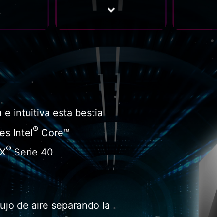
e intuitiva esta bestia
®
es Intel
Core™
®
TX
Serie 40
lujo de aire separando la