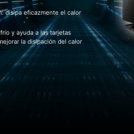
: disipa eficazmente el calor
frío y ayuda a las tarjetas
mejorar la disipación del calor