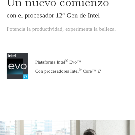
Un nuevo comienzo
a
con el procesador 12
Gen de Intel
Potencia la productividad, experimenta la belleza.
®
Plataforma Intel
Evo™
®
Con procesadores Intel
Core™ i7