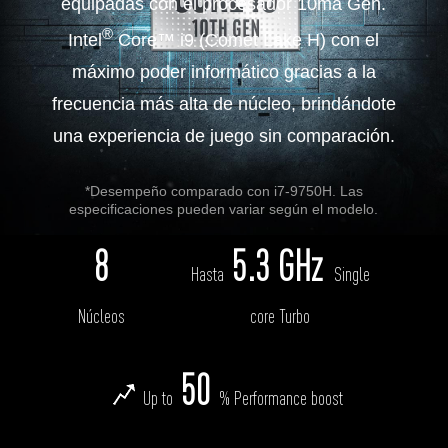
equipadas con el procesador 10ma Gen.
®
Intel
Core™ i9 (Comet Lake H) con el
máximo poder informático gracias a la
frecuencia más alta de núcleo, brindándote
una experiencia de juego sin comparación.
*Desempeño comparado con i7-9750H. Las
especificaciones pueden variar según el modelo.
8
5.3 GHz
Hasta
Single
Núcleos
core Turbo
50
Up to
% Performance boost