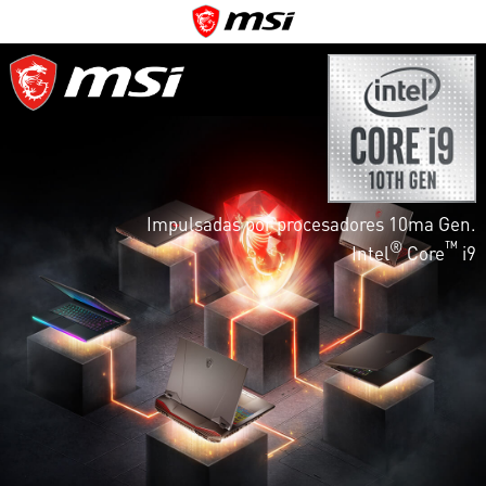
Impulsadas por procesadores 10ma Gen.
®
™
Intel
Core
i9