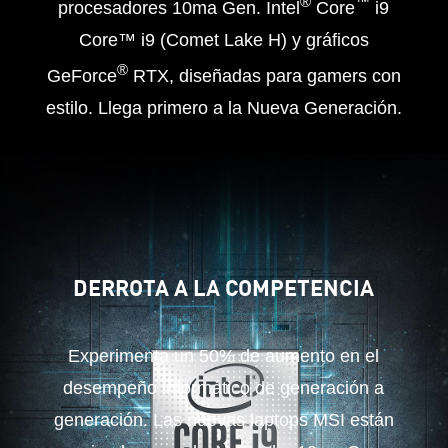
®
™
procesadores 10ma Gen. Intel
Core
i9
Core™ i9 (Comet Lake H) y gráficos
®
GeForce
RTX, diseñadas para gamers con
estilo. Llega primero a la Nueva Generación.
DERROTA A LA COMPETENCIA
Experimenta un 50% de aumento en el
desempeño informático de generación a
generación. Las nuevas laptops MSI están