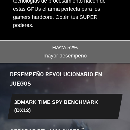
tecnologías de procesamiento hacen de
estas GPUs el arma perfecta para los
gamers hardcore. Obtén tus SUPER
poderes.
Hasta
52%
mayor desempeño
DESEMPEÑO REVOLUCIONARIO EN
JUEGOS
3DMARK TIME SPY BENCHMARK
(DX12)
™