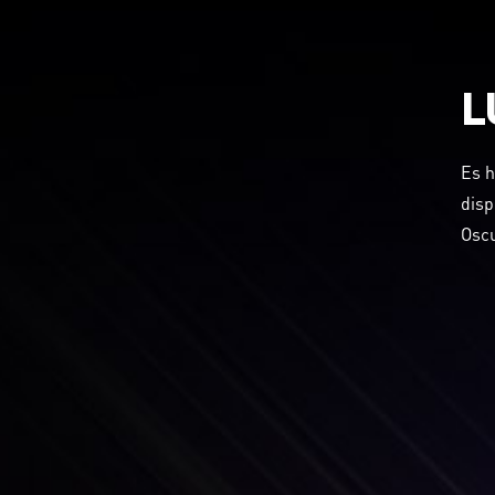
L
Es h
disp
Oscu