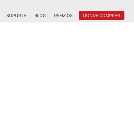
SOPORTE
BLOG
PREMIOS
DÓNDE COMPRAR
delidad para juegos. Toma el control
a tu medida.
INÁMICA DE JUEGO INMERSIVA
onsigue la ventaja competitiva con la
ducción de imput lag gracias a Radeon
i-Lag. Disfruta de un juego sin cuadros
ecortados, sin tearing de pantalla con la
cnología AMD Radeon FreeSync1, y el