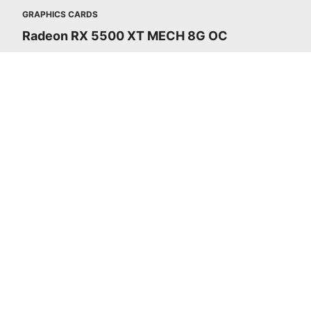
GRAPHICS CARDS
Radeon RX 5500 XT MECH 8G OC
La nueva serie Radeon RX 5500 impu
con Radeon 
LA NUEVA ARQUITECTURA RD
PARA GAMING
La serie Radeon RX 5500 cuenta c
nuevas unidades de cálculo, nueva
instrucciones especiales para efect
visuales y la jerarquía de caché multin