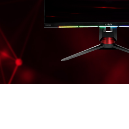
Radeon Image Sharpening combina el sharpening adap