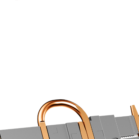
LA REFRIGERACIÓN COMIENZA DESDE LA BAS
una distribución optimizada aumentan la eficiencia de r
contacto directo.