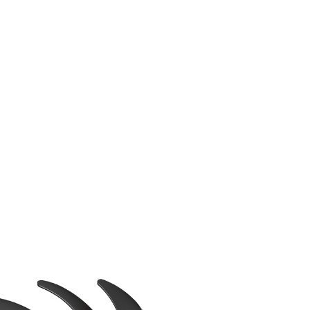
 con
3
ú
VR
para lograr un desempeño máximo y
j
una experiencia de juego increíble.
VENTILADOR TORX 3.0
cónico MSI TORX empuja los límites del desempeño térm
cionales del ventilador crean un flujo de aire enfocado 
las aspas de dispersión creando mayor presión estática