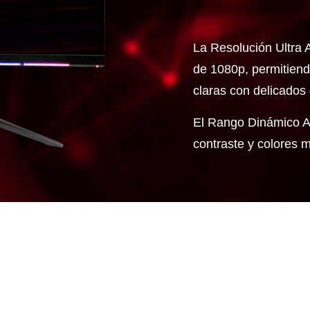
La Resolución Ultra 
de 1080p, permitien
claras con delicados 
El Rango Dinámico A
contraste y colores m
TECNOLOGÍA DE SHARPENING INTELIGENTE
table por contraste con la mejora de GPU para una im