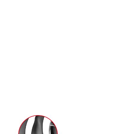
ltimo software Radeon que ofrece un
uego inmersivo y de rápida respuesta.
ico más que nunca. Los nuevos cortes
que a su vez es empujado hacia abajo por
.