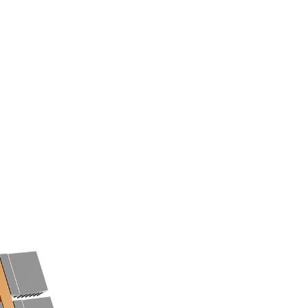
E
efrigeraión utilizando un diseño de