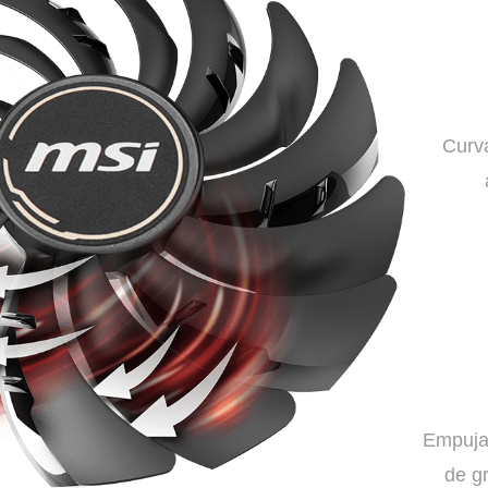
Curva
Empujan
de g