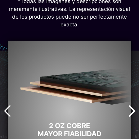
*Todas las imágenes y descripciones son
meramente ilustrativas. La representación visual
de los productos puede no ser perfectamente
exacta.
2 OZ COBRE
U
MAYOR FIABILIDAD
ga
n la