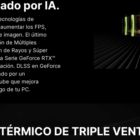
ado por IA.
ecnologías de
a aumentar los FPS,
e imagen. ‌El último
n de Múltiples
n de Rayos y Súper
la Serie GeForce RTX™
ración. DLSS en GeForce
ado por un
nube que mejora
go de tu PC.
 TÉRMICO DE TRIPLE VEN