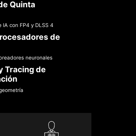
de Quinta
 IA con FP4 y DLSS 4
rocesadores de
breadores neuronales
y Tracing de
ción
geometría