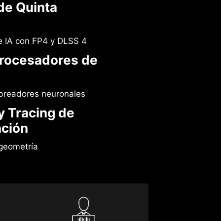
de Quinta
 IA con FP4 y DLSS 4
rocesadores de
breadores neuronales
y Tracing de
ción
geometría