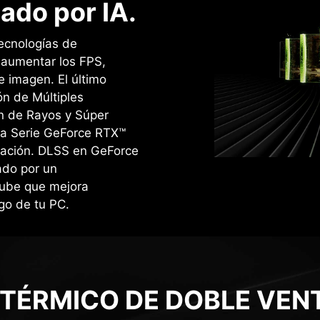
ado por IA.
ecnologías de
a aumentar los FPS,
e imagen. ‌El último
n de Múltiples
n de Rayos y Súper
la Serie GeForce RTX™
ración. DLSS en GeForce
ado por un
nube que mejora
go de tu PC.
 TÉRMICO DE DOBLE VEN