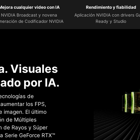
Mejora cualquier video con IA
Rendimiento y fiabilidad
NVIDIA Broadcast y novena
Aplicación NVIDIA con drivers 
neración de Codificador NVIDIA
Ready y Studio
. Visuales
ado por IA.
ecnologías de
a aumentar los FPS,
e imagen. ‌El último
n de Múltiples
n de Rayos y Súper
la Serie GeForce RTX™