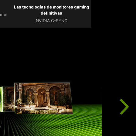
Las tecnologías de monitores gaming
definitivas
Game
NVIDIA G-SYNC
L
p
c
a
y
a