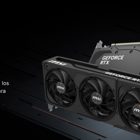
 los
ara