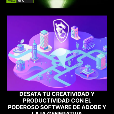
MAXIMIZA EL RENDIMIENTO DE TUS
 Y
P
JUEGOS CON NORTON GAME