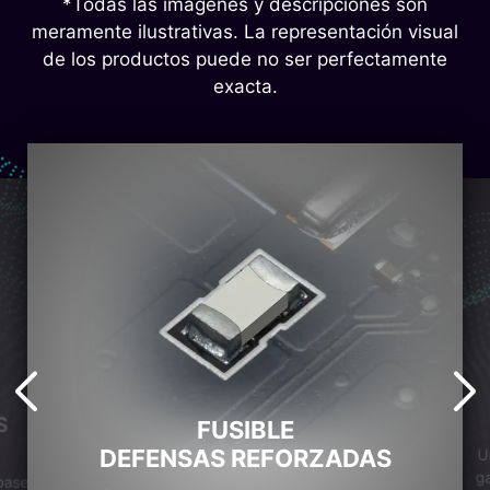
*Todas las imágenes y descripciones son
meramente ilustrativas. La representación visual
de los productos puede no ser perfectamente
exacta.
S
FUSIBLE
DEFENSAS REFORZADAS
U
ga
base