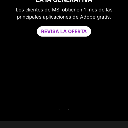
OPTIMIZER
Mejora tu protección sin comprometer tu
juego.
Game Optimizer dedica la potencia de la CPU
necesaria para un rendimiento óptimo en tu
juego al aislar las aplicaciones no esenciales a
un solo núcleo de la CPU. Aumenta el
rendimiento y fortalece la seguridad de tu PC al
mismo tiempo.
Prueba Game Optimizer y Norton 360 para
Gamers durante 30 días gratis.
PRUEBA GRATUITA DE 30 DÍAS