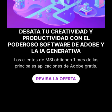
SATA TU CREATIVIDAD Y
PRODUCTIVIDAD CON EL
MAXIMIZA 
OSO SOFTWARE DE ADOBE Y
JUEGOS
LA IA GENERATIVA
lientes de MSI obtienen 1 mes de las
Mejora tu p
ipales aplicaciones de Adobe gratis.
Game Optimize
REVISA LA OFERTA
necesaria pa
juego al aisla
un solo n
rendimiento y f