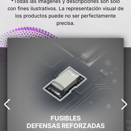
*Todas las imágenes y descripciones son solo
con fines ilustrativos. La representación visual de
los productos puede no ser perfectamente
precisa.
FUSIBLES
Se
DEFENSAS REFORZADAS
ga