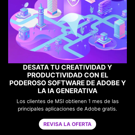
DAD Y
 EL
MAXIMIZA EL RENDIMIENTO DE
 ADOBE Y
JUEGOS CON NORTON GAM
A
OPTIMIZER
es de las
Mejora tu protección sin compromete
e gratis.
juego.
Game Optimizer dedica la potencia de l
necesaria para un rendimiento óptimo e