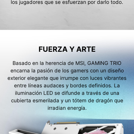
los jugadores que se esfuerzan por darlo todo.
FUERZA Y ARTE
Basado en la herencia de MSI, GAMING TRIO
encarna la pasión de los gamers con un diseño
exterior elegante que irrumpe con luces vibrantes
entre líneas audaces y bordes definidos. La
iluminación LED se difunde a través de una
cubierta esmerilada y un tótem de dragón que
irradian energía.