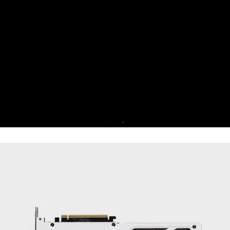
juego al aislar las aplicaciones no esenci
un solo núcleo de la CPU. Aumenta 
rendimiento y fortalece la seguridad de tu
mismo tiempo.
Prueba Game Optimizer y Norton 360 
Gamers durante 30 días gratis.
PRUEBA GRATUITA DE 30 DÍAS