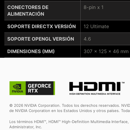
CONECTORES DE
8-pin x 1
ALIMENTACIÓN
SOPORTE DIRECTX VERSIÓN
12 Ultimate
SOPORTE OPENGL VERSIÓN
4.6
DIMENSIONES (MM)
307 x 125 x 46 mm
© 2026 NVIDIA Corporation. Todos los derechos reservados. NVID
de NVIDIA Corporation en los Estados Unidos y otros países. Tod
Los términos HDMI™, HDMI™ High-Definition Multimedia Interface,
Administrator, Inc.