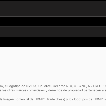
IA, el logotipo de NVIDIA, GeForce, GeForce RTX, G-SYNC, NVIDIA GPU 
as las otras marcas comerciales y derechos de propiedad pertenecen a 
 la Imagen comercial de HDMI™ (Trade dress) y los logotipos de HDMI™ 