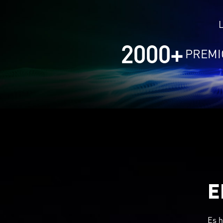
L
2000
+
PREMI
E
Es h