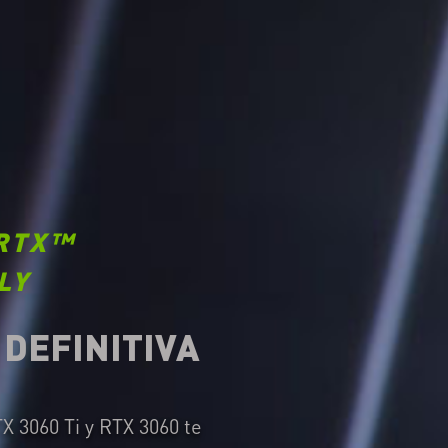
RTX™
LY
 DEFINITIVA
X 3060 Ti y RTX 3060 te