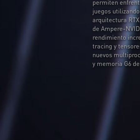
permiten enfrent
juegos utilizando
arquitectura RT
de Ampere-NVIDI
rendimiento incr
tracing y tensor
nuevos multipro
y memoria G6 de 