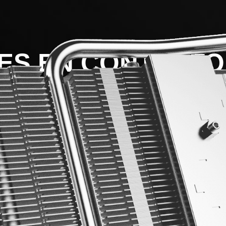
PES EN CONTACTO
e hasta 6mm de grosor en la parte inferior maximizan la