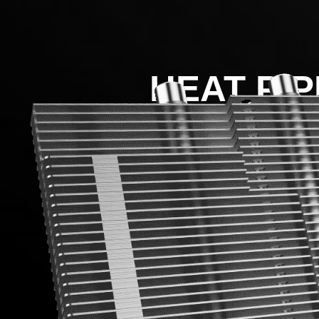
HEAT PI
Los heatpipes de cobre d