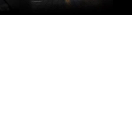
NVIDIA ANSEL
GEFO
raciones
Este potente modo fotográfico te
Captura
ología de
permite tomar fotografías de calidad
pantalla
va
profesional de tus juegos como nunca
tus ami
a, los
antes. Ahora, puedes capturar y
GeForce 
yor
compartir tus experiencias de juego más
configur
es. Obtén
brillantes con fotografías de súper
Experien
da con
resolución, 360 grados, HDR y estéreo.
el compa
r para
gráfica 
ida,