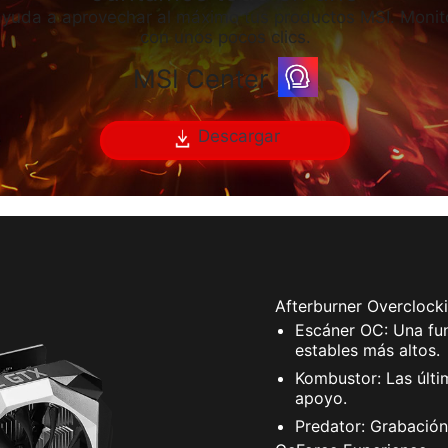
ayuda a aprovechar al máximo tus productos MSI. Monito
con unos pocos clics.
MSI Center
Descargar
Afterburner Overclocki
Escáner OC: Una fun
estables más altos.
Kombustor: Las últi
apoyo.
Predator: Grabación