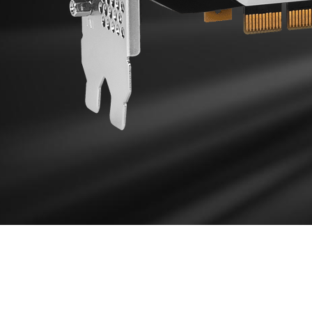
DISEÑO DE REFR
El disipador de calor extruido de aluminio maximiza el
disipación del calor guiando el flujo de aire hacia el 