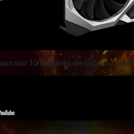
nzado 10 millones de clics, tú solo 
Juntamos todo en uno