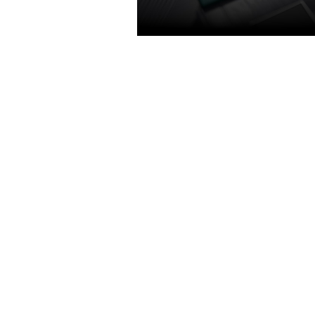
TURING SHADERS
Con ejecución simultánea de ope
en coma flotante y enteras, tecn
sombreado adaptativo y una nue
arquitectura de memoria unificad
"Turing shaders" permiten un ma
rendimiento en los juegos actual
una eficiencia energética mejora
respecto a la generación anterio
una experiencia de juego más ráp
fresca y silenciosa.