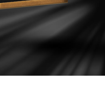
IGERACIÓN EFIC
 área de contacto directo con la GPU y la memoria para t
PCB a través de las secciones del disipador.