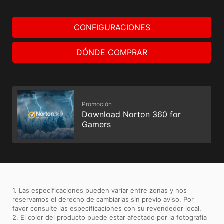
CONFIGURACIONES
DÓNDE COMPRAR
Promoción
Download Norton 360 for
Gamers
1. Las especificaciones pueden variar entre zonas y nos
reservamos el derecho de cambiarlas sin previo aviso. Por
favor consulte las especificaciones con su revendedor local.
2. El color del producto puede estar afectado por la fotografía