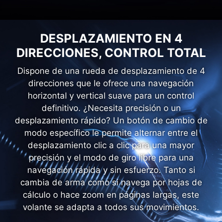
DESPLAZAMIENTO EN 4
DIRECCIONES, CONTROL TOTAL
Dispone de una rueda de desplazamiento de 4
direcciones que le ofrece una navegación
horizontal y vertical suave para un control
definitivo. ¿Necesita precisión o un
desplazamiento rápido? Un botón de cambio de
modo específico le permite alternar entre el
desplazamiento clic a clic para una mayor
precisión y el modo de giro libre para una
navegación rápida y sin esfuerzo. Tanto si
cambia de arma como si navega por hojas de
cálculo o hace zoom en páginas largas, este
volante se adapta a todos sus movimientos.