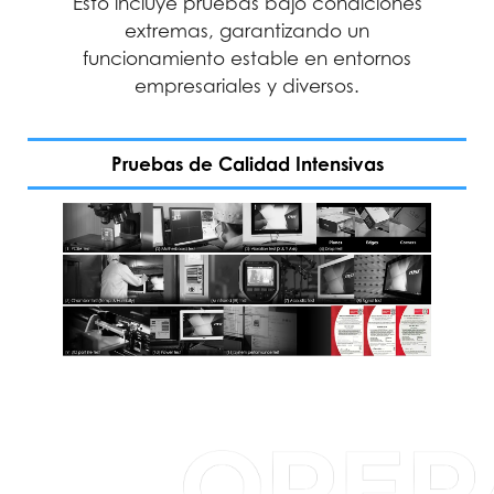
Esto incluye pruebas bajo condiciones
Medio Entre Fallos). Garantizamos
fiabilidad y disponibilidad 24/7,
extremas, garantizando un
ofreciendo una experiencia de usuario
funcionamiento estable en entornos
empresariales y diversos.
sin complicaciones.
Calidad Sin Compromisos
Durabilidad
Garantía de
rendimiento
Fiabilidad
Precisión