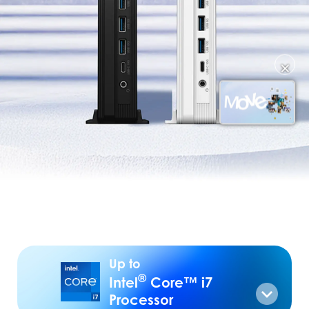
✕
Up to
®
Intel
Core™ i7
Processor